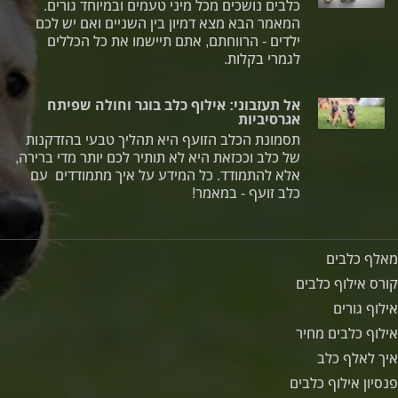
כלבים נושכים מכל מיני טעמים ובמיוחד גורים.
המאמר הבא מצא דמיון בין השניים ואם יש לכם
ילדים - הרווחתם, אתם תיישמו את כל הכללים
לגמרי בקלות.
אל תעזבוני: אילוף כלב בוגר וחולה שפיתח
אגרסיביות
תסמונת הכלב הזועף היא תהליך טבעי בהזדקנות
של כלב וככזאת היא לא תותיר לכם יותר מדי ברירה,
אלא להתמודד. כל המידע על איך מתמודדים עם
כלב זועף - במאמר!
מאלף כלבים
קורס אילוף כלבים
אילוף גורים
אילוף כלבים מחיר
איך לאלף כלב
פנסיון אילוף כלבים