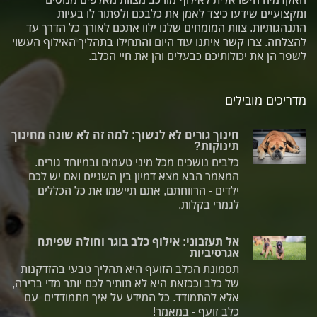
ומקצועיים שידעו כיצד לאמן את כלבכם ולפתור לו בעיות
התנהגותיות. צוות המומחים שלנו ילוו אתכם לאורך כל הדרך עד
להצלחה. צרו קשר איתנו עוד היום והתחילו בתהליך האילוף העשוי
לשפר הן את יכולותיכם כבעלים והן את חיי הכלב.
מדריכים מובילים
חינוך גורים לא לנשוך: למה זה לא שונה מחינוך
תינוקות?
כלבים נושכים מכל מיני טעמים ובמיוחד גורים.
המאמר הבא מצא דמיון בין השניים ואם יש לכם
ילדים - הרווחתם, אתם תיישמו את כל הכללים
לגמרי בקלות.
אל תעזבוני: אילוף כלב בוגר וחולה שפיתח
אגרסיביות
תסמונת הכלב הזועף היא תהליך טבעי בהזדקנות
של כלב וככזאת היא לא תותיר לכם יותר מדי ברירה,
אלא להתמודד. כל המידע על איך מתמודדים עם
כלב זועף - במאמר!