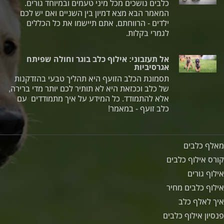
כלבים נושכים מכל מיני טעמים ובמיוחד גורים.
המאמר הבא מצא דמיון בין השניים ואם יש לכם
ילדים - הרווחתם, אתם תיישמו את כל הכללים
לגמרי בקלות.
אל תעזבוני: אילוף כלב בוגר וחולה שפיתח
אגרסיביות
תסמונת הכלב הזועף היא תהליך טבעי בהזדקנות
של כלב וככזאת היא לא תותיר לכם יותר מדי ברירה,
אלא להתמודד. כל המידע על איך מתמודדים עם
כלב זועף - במאמר!
מאלף כלבים
קורס אילוף כלבים
אילוף גורים
אילוף כלבים מחיר
איך לאלף כלב
פנסיון אילוף כלבים