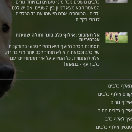
כלבים נושכים מכל מיני טעמים ובמיוחד גורים.
המאמר הבא מצא דמיון בין השניים ואם יש לכם
ילדים - הרווחתם, אתם תיישמו את כל הכללים
לגמרי בקלות.
אל תעזבוני: אילוף כלב בוגר וחולה שפיתח
אגרסיביות
תסמונת הכלב הזועף היא תהליך טבעי בהזדקנות
של כלב וככזאת היא לא תותיר לכם יותר מדי ברירה,
אלא להתמודד. כל המידע על איך מתמודדים עם
כלב זועף - במאמר!
מאלף כלבים
קורס אילוף כלבים
אילוף גורים
אילוף כלבים מחיר
איך לאלף כלב
פנסיון אילוף כלבים