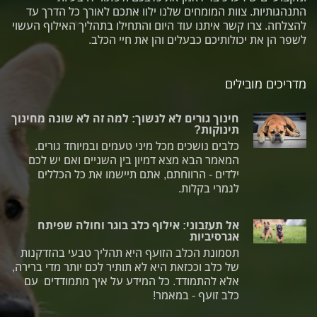
התנהגותיות. צוות המומחים שלנו ילוו אתכם לאורך כל הדרך עד
להצלחה. צרו קשר איתנו עוד היום והתחילו בתהליך האילוף העשוי
לשפר הן את יכולותיכם כבעלים והן את חיי הכלב.
מדריכים מובילים
חינוך גורים לא לנשוך: למה זה לא שונה מחינוך
תינוקות?
כלבים נושכים מכל מיני טעמים ובמיוחד גורים.
המאמר הבא מצא דמיון בין השניים ואם יש לכם
ילדים - הרווחתם, אתם תיישמו את כל הכללים
לגמרי בקלות.
אל תעזבוני: אילוף כלב בוגר וחולה שפיתח
אגרסיביות
תסמונת הכלב הזועף היא תהליך טבעי בהזדקנות
של כלב וככזאת היא לא תותיר לכם יותר מדי ברירה,
אלא להתמודד. כל המידע על איך מתמודדים עם
כלב זועף - במאמר!