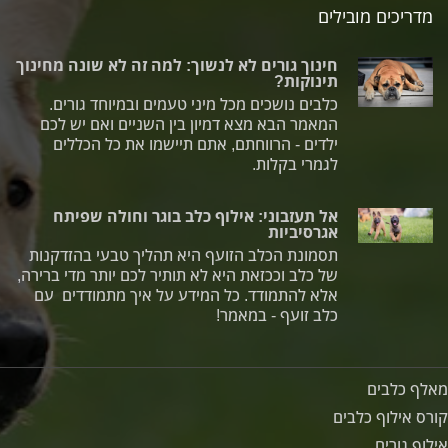
מדריכים מובילים
חינוך גורים לא לנשוך: למה זה לא שונה מחינוך
תינוקות?
כלבים נושכים מכל מיני טעמים ובמיוחד גורים.
המאמר הבא מצא דמיון בין השניים ואם יש לכם
ילדים - הרווחתם, אתם תיישמו את כל הכללים
לגמרי בקלות.
אל תעזבוני: אילוף כלב בוגר וחולה שפיתח
אגרסיביות
תסמונת הכלב הזועף היא תהליך טבעי בהזדקנות
של כלב וככזאת היא לא תותיר לכם יותר מדי ברירה,
אלא להתמודד. כל המידע על איך מתמודדים עם
כלב זועף - במאמר!
מאלף כלבים
קורס אילוף כלבים
אילוף גורים