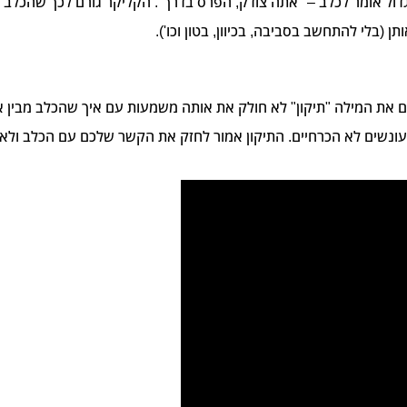
ל אומר לכלב – "אתה צודק, הפרס בדרך". הקליקר גורם לכך שהכלב י
 (בלי להתחשב בסביבה, בכיוון, בטון וכו').
ים את המילה "תיקון" לא חולק את אותה משמעות עם איך שהכלב מבין
עונשים לא הכרחיים. התיקון אמור לחזק את הקשר שלכם עם הכלב ולא