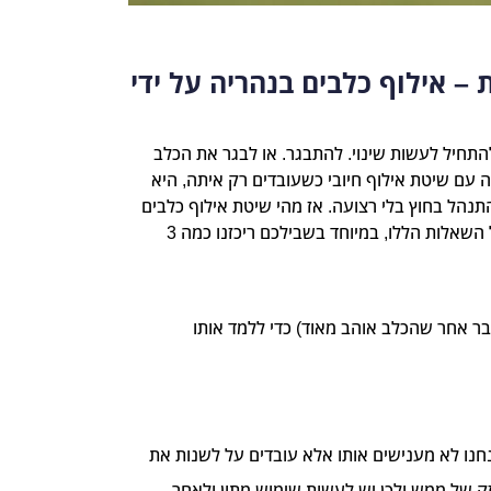
 – אילוף כלבים בנהריה על ידי
תחיל לעשות שינוי. להתבגר. או לבגר את הכלב
 עם שיטת אילוף חיובי כשעובדים רק איתה, היא
הל בחוץ בלי רצועה. אז מהי שיטת אילוף כלבים
שלכם יתנהג? אם אין לכם תשובה לכל השאלות הללו, במיוחד בשבילכם ריכזנו כמה 3
בר אחר שהכלב אוהב מאוד) כדי ללמד אותו
נו לא מענישים אותו אלא עובדים על לשנות את
זק של ממש ולכן יש לעשות שימוש מתון ולאחר