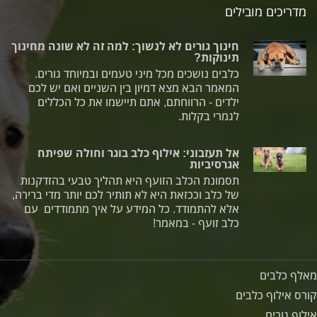
מדריכים מובילים
חינוך גורים לא לנשוך: למה זה לא שונה מחינוך
תינוקות?
כלבים נושכים מכל מיני טעמים ובמיוחד גורים.
המאמר הבא מצא דמיון בין השניים ואם יש לכם
ילדים - הרווחתם, אתם תיישמו את כל הכללים
לגמרי בקלות.
אל תעזבוני: אילוף כלב בוגר וחולה שפיתח
אגרסיביות
תסמונת הכלב הזועף היא תהליך טבעי בהזדקנות
של כלב וככזאת היא לא תותיר לכם יותר מדי ברירה,
אלא להתמודד. כל המידע על איך מתמודדים עם
כלב זועף - במאמר!
מאלף כלבים
קורס אילוף כלבים
אילוף גורים