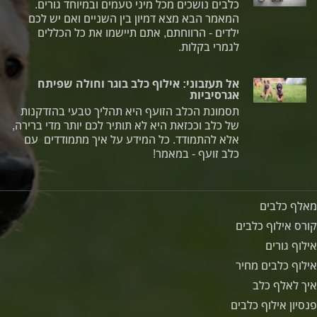
כלבים נושכים מכל מיני טעמים ובמיוחד גורים.
המאמר הבא מצא דמיון בין השניים ואם יש לכם
ילדים - הרווחתם, אתם תיישמו את כל הכללים
לגמרי בקלות.
אל תעזבוני: אילוף כלב בוגר וחולה שפיתח
אגרסיביות
תסמונת הכלב הזועף היא תהליך טבעי בהזדקנות
של כלב וככזאת היא לא תותיר לכם יותר מדי ברירה,
אלא להתמודד. כל המידע על איך מתמודדים עם
כלב זועף - במאמר!
מאלף כלבים
קורס אילוף כלבים
אילוף גורים
אילוף כלבים מחיר
איך לאלף כלב
פנסיון אילוף כלבים