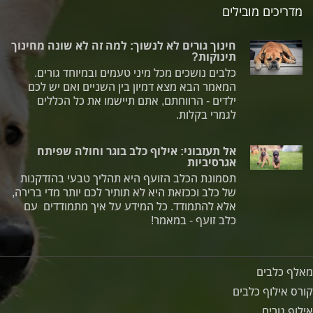
מדריכים מובילים
חינוך גורים לא לנשוך: למה זה לא שונה מחינוך
תינוקות?
כלבים נושכים מכל מיני טעמים ובמיוחד גורים.
המאמר הבא מצא דמיון בין השניים ואם יש לכם
ילדים - הרווחתם, אתם תיישמו את כל הכללים
לגמרי בקלות.
אל תעזבוני: אילוף כלב בוגר וחולה שפיתח
אגרסיביות
תסמונת הכלב הזועף היא תהליך טבעי בהזדקנות
של כלב וככזאת היא לא תותיר לכם יותר מדי ברירה,
אלא להתמודד. כל המידע על איך מתמודדים עם
כלב זועף - במאמר!
מאלף כלבים
קורס אילוף כלבים
אילוף גורים