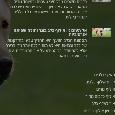
כלבים נושכים מכל מיני טעמים ובמיוחד גורים.
המאמר הבא מצא דמיון בין השניים ואם יש לכם
ילדים - הרווחתם, אתם תיישמו את כל הכללים
לגמרי בקלות.
אל תעזבוני: אילוף כלב בוגר וחולה שפיתח
אגרסיביות
תסמונת הכלב הזועף היא תהליך טבעי בהזדקנות
של כלב וככזאת היא לא תותיר לכם יותר מדי ברירה,
אלא להתמודד. כל המידע על איך מתמודדים עם
כלב זועף - במאמר!
מאלף כלבים
קורס אילוף כלבים
אילוף גורים
אילוף כלבים מחיר
איך לאלף כלב
פנסיון אילוף כלבים