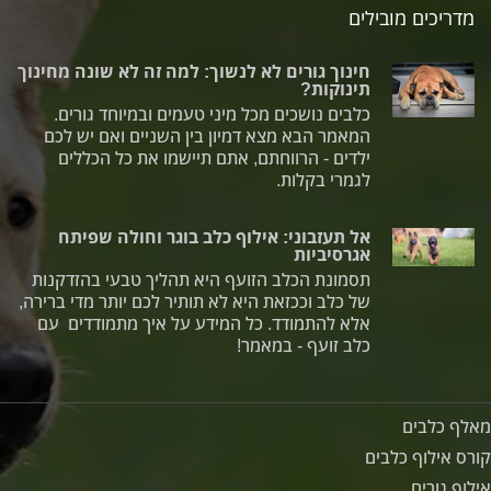
מדריכים מובילים
חינוך גורים לא לנשוך: למה זה לא שונה מחינוך
תינוקות?
כלבים נושכים מכל מיני טעמים ובמיוחד גורים.
המאמר הבא מצא דמיון בין השניים ואם יש לכם
ילדים - הרווחתם, אתם תיישמו את כל הכללים
לגמרי בקלות.
אל תעזבוני: אילוף כלב בוגר וחולה שפיתח
אגרסיביות
תסמונת הכלב הזועף היא תהליך טבעי בהזדקנות
של כלב וככזאת היא לא תותיר לכם יותר מדי ברירה,
אלא להתמודד. כל המידע על איך מתמודדים עם
כלב זועף - במאמר!
מאלף כלבים
קורס אילוף כלבים
אילוף גורים