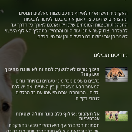
האקדמיה הישראלית לאילוף מורכב מצוות מאלפים מנוסים
ומקצועיים שידעו כיצד לאמן את כלבכם ולפתור לו בעיות
התנהגותיות. צוות המומחים שלנו ילוו אתכם לאורך כל הדרך עד
להצלחה. צרו קשר איתנו עוד היום והתחילו בתהליך האילוף העשוי
לשפר הן את יכולותיכם כבעלים והן את חיי הכלב.
מדריכים מובילים
חינוך גורים לא לנשוך: למה זה לא שונה מחינוך
תינוקות?
כלבים נושכים מכל מיני טעמים ובמיוחד גורים.
המאמר הבא מצא דמיון בין השניים ואם יש לכם
ילדים - הרווחתם, אתם תיישמו את כל הכללים
לגמרי בקלות.
אל תעזבוני: אילוף כלב בוגר וחולה שפיתח
אגרסיביות
תסמונת הכלב הזועף היא תהליך טבעי בהזדקנות
של כלב וככזאת היא לא תותיר לכם יותר מדי ברירה,