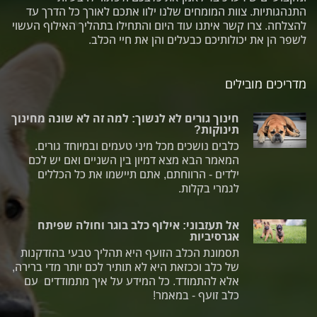
התנהגותיות. צוות המומחים שלנו ילוו אתכם לאורך כל הדרך עד
להצלחה. צרו קשר איתנו עוד היום והתחילו בתהליך האילוף העשוי
לשפר הן את יכולותיכם כבעלים והן את חיי הכלב.
מדריכים מובילים
חינוך גורים לא לנשוך: למה זה לא שונה מחינוך
תינוקות?
כלבים נושכים מכל מיני טעמים ובמיוחד גורים.
המאמר הבא מצא דמיון בין השניים ואם יש לכם
ילדים - הרווחתם, אתם תיישמו את כל הכללים
לגמרי בקלות.
אל תעזבוני: אילוף כלב בוגר וחולה שפיתח
אגרסיביות
תסמונת הכלב הזועף היא תהליך טבעי בהזדקנות
של כלב וככזאת היא לא תותיר לכם יותר מדי ברירה,
אלא להתמודד. כל המידע על איך מתמודדים עם
כלב זועף - במאמר!