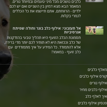
כלבים נושכים מכל מיני טעמים ובמיוחד גורים.
המאמר הבא מצא דמיון בין השניים ואם יש לכם
ילדים - הרווחתם, אתם תיישמו את כל הכללים
לגמרי בקלות.
אל תעזבוני: אילוף כלב בוגר וחולה שפיתח
אגרסיביות
תסמונת הכלב הזועף היא תהליך טבעי בהזדקנות
של כלב וככזאת היא לא תותיר לכם יותר מדי ברירה,
אלא להתמודד. כל המידע על איך מתמודדים עם
כלב זועף - במאמר!
מאלף כלבים
קורס אילוף כלבים
אילוף גורים
אילוף כלבים מחיר
איך לאלף כלב
פנסיון אילוף כלבים