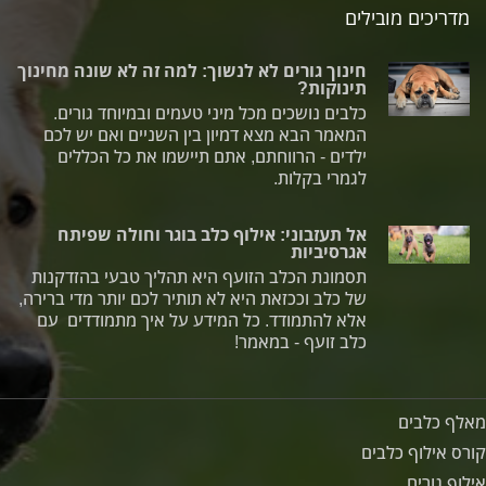
מדריכים מובילים
חינוך גורים לא לנשוך: למה זה לא שונה מחינוך
תינוקות?
כלבים נושכים מכל מיני טעמים ובמיוחד גורים.
המאמר הבא מצא דמיון בין השניים ואם יש לכם
ילדים - הרווחתם, אתם תיישמו את כל הכללים
לגמרי בקלות.
אל תעזבוני: אילוף כלב בוגר וחולה שפיתח
אגרסיביות
תסמונת הכלב הזועף היא תהליך טבעי בהזדקנות
של כלב וככזאת היא לא תותיר לכם יותר מדי ברירה,
אלא להתמודד. כל המידע על איך מתמודדים עם
כלב זועף - במאמר!
מאלף כלבים
קורס אילוף כלבים
אילוף גורים