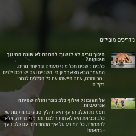
מדריכים מובילים
חינוך גורים לא לנשוך: למה זה לא שונה מחינוך
תינוקות?
כלבים נושכים מכל מיני טעמים ובמיוחד גורים.
המאמר הבא מצא דמיון בין השניים ואם יש לכם ילדים
- הרווחתם, אתם תיישמו את כל הכללים לגמרי
בקלות.
אל תעזבוני: אילוף כלב בוגר וחולה שפיתח
אגרסיביות
תסמונת הכלב הזועף היא תהליך טבעי בהזדקנות של
כלב וככזאת היא לא תותיר לכם יותר מדי ברירה, אלא
להתמודד. כל המידע על איך מתמודדים עם כלב זועף
- במאמר!