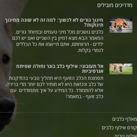
מדריכים מובילים
חינוך גורים לא לנשוך: למה זה לא שונה מחינוך
תינוקות?
כלבים נושכים מכל מיני טעמים ובמיוחד גורים.
המאמר הבא מצא דמיון בין השניים ואם יש לכם
ילדים - הרווחתם, אתם תיישמו את כל הכללים
לגמרי בקלות.
אל תעזבוני: אילוף כלב בוגר וחולה שפיתח
אגרסיביות
תסמונת הכלב הזועף היא תהליך טבעי בהזדקנות
של כלב וככזאת היא לא תותיר לכם יותר מדי ברירה,
אלא להתמודד. כל המידע על איך מתמודדים עם
כלב זועף - במאמר!
מאלף כלבים
קורס אילוף כלבים
אילוף גורים