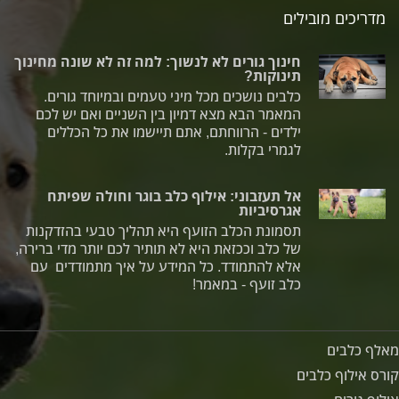
מדריכים מובילים
חינוך גורים לא לנשוך: למה זה לא שונה מחינוך
תינוקות?
כלבים נושכים מכל מיני טעמים ובמיוחד גורים.
המאמר הבא מצא דמיון בין השניים ואם יש לכם
ילדים - הרווחתם, אתם תיישמו את כל הכללים
לגמרי בקלות.
אל תעזבוני: אילוף כלב בוגר וחולה שפיתח
אגרסיביות
תסמונת הכלב הזועף היא תהליך טבעי בהזדקנות
של כלב וככזאת היא לא תותיר לכם יותר מדי ברירה,
אלא להתמודד. כל המידע על איך מתמודדים עם
כלב זועף - במאמר!
מאלף כלבים
קורס אילוף כלבים