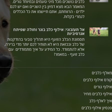
כלבים נושכים מכל מיני טעמים ובמיוחד גורים.
המאמר הבא מצא דמיון בין השניים ואם יש לכם
ילדים - הרווחתם, אתם תיישמו את כל הכללים
לגמרי בקלות.
אל תעזבוני: אילוף כלב בוגר וחולה שפיתח
אגרסיביות
תסמונת הכלב הזועף היא תהליך טבעי בהזדקנות
של כלב וככזאת היא לא תותיר לכם יותר מדי ברירה,
אלא להתמודד. כל המידע על איך מתמודדים עם
כלב זועף - במאמר!
מאלף כלבים
קורס אילוף כלבים
אילוף גורים
אילוף כלבים מחיר
איך לאלף כלב
פנסיון אילוף כלבים