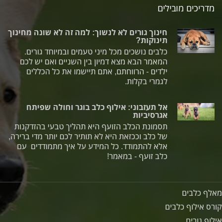
מדריכים מובילים
חינוך גורים לא לנשוך: למה זה לא שונה מחינוך
תינוקות?
כלבים נושכים מכל מיני טעמים ובמיוחד גורים.
המאמר הבא מצא דמיון בין השניים ואם יש לכם
ילדים - הרווחתם, אתם תיישמו את כל הכללים
לגמרי בקלות.
אל תעזבוני: אילוף כלב בוגר וחולה שפיתח
אגרסיביות
תסמונת הכלב הזועף היא תהליך טבעי בהזדקנות
של כלב וככזאת היא לא תותיר לכם יותר מדי ברירה,
אלא להתמודד. כל המידע על איך מתמודדים עם
כלב זועף - במאמר!
מאלף כלבים
קורס אילוף כלבים
אילוף גורים