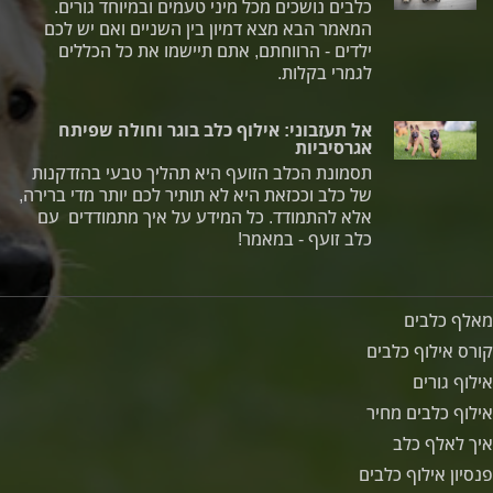
כלבים נושכים מכל מיני טעמים ובמיוחד גורים.
המאמר הבא מצא דמיון בין השניים ואם יש לכם
ילדים - הרווחתם, אתם תיישמו את כל הכללים
לגמרי בקלות.
אל תעזבוני: אילוף כלב בוגר וחולה שפיתח
אגרסיביות
תסמונת הכלב הזועף היא תהליך טבעי בהזדקנות
של כלב וככזאת היא לא תותיר לכם יותר מדי ברירה,
אלא להתמודד. כל המידע על איך מתמודדים עם
כלב זועף - במאמר!
מאלף כלבים
קורס אילוף כלבים
אילוף גורים
אילוף כלבים מחיר
איך לאלף כלב
פנסיון אילוף כלבים