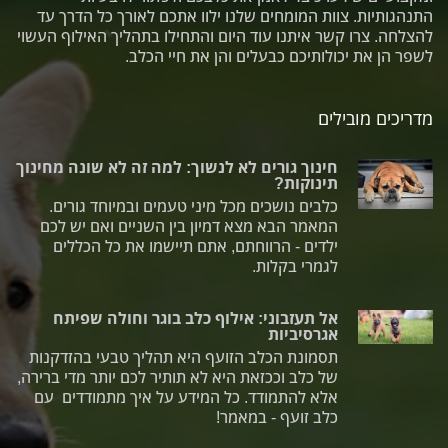
התנהגותיות. צוות המומחים שלנו ילוו אתכם לאורך כל הדרך עד
להצלחה. צרו קשר איתנו עוד היום והתחילו בתהליך האילוף העשוי
לשפר הן את יכולותיכם כבעלים והן את חיי הכלב.
מדריכים מובילים
חינוך גורים לא לנשוך: למה זה לא שונה מחינוך
תינוקות?
כלבים נושכים מכל מיני טעמים ובמיוחד גורים.
המאמר הבא מצא דמיון בין השניים ואם יש לכם
ילדים - הרווחתם, אתם תיישמו את כל הכללים
לגמרי בקלות.
אל תעזבוני: אילוף כלב בוגר וחולה שפיתח
אגרסיביות
תסמונת הכלב הזועף היא תהליך טבעי בהזדקנות
של כלב וככזאת היא לא תותיר לכם יותר מדי ברירה,
אלא להתמודד. כל המידע על איך מתמודדים עם
כלב זועף - במאמר!