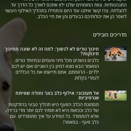
התנהגותיות. צוות המומחים שלנו ילוו אתכם לאורך כל הדרך עד
להצלחה. צרו קשר איתנו עוד היום והתחילו בתהליך האילוף העשוי
לשפר הן את יכולותיכם כבעלים והן את חיי הכלב.
מדריכים מובילים
חינוך גורים לא לנשוך: למה זה לא שונה מחינוך
תינוקות?
כלבים נושכים מכל מיני טעמים ובמיוחד גורים.
המאמר הבא מצא דמיון בין השניים ואם יש לכם
ילדים - הרווחתם, אתם תיישמו את כל הכללים
לגמרי בקלות.
אל תעזבוני: אילוף כלב בוגר וחולה שפיתח
אגרסיביות
תסמונת הכלב הזועף היא תהליך טבעי בהזדקנות
של כלב וככזאת היא לא תותיר לכם יותר מדי ברירה,
אלא להתמודד. כל המידע על איך מתמודדים עם
כלב זועף - במאמר!