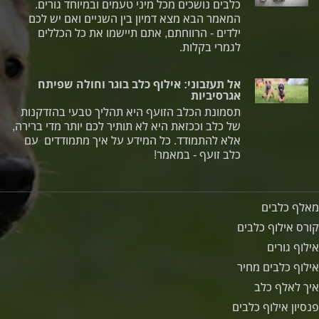
כלבים נושכים מכל מיני טעמים ובמיוחד גורים.
המאמר הבא מצא דמיון בין השניים ואם יש לכם
ילדים - הרווחתם, אתם תיישמו את כל הכללים
לגמרי בקלות.
אל תעזבוני: אילוף כלב בוגר וחולה שפיתח
אגרסיביות
תסמונת הכלב הזועף היא תהליך טבעי בהזדקנות
של כלב וככזאת היא לא תותיר לכם יותר מדי ברירה,
אלא להתמודד. כל המידע על איך מתמודדים עם
כלב זועף - במאמר!
מאלף כלבים
קורס אילוף כלבים
אילוף גורים
אילוף כלבים מחיר
איך לאלף כלב
פנסיון אילוף כלבים