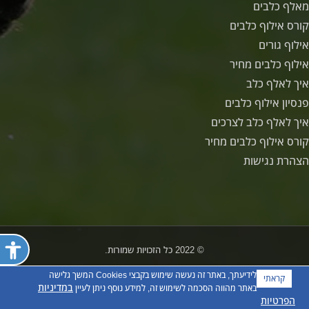
מאלף כלבים
קורס אילוף כלבים
אילוף גורים
אילוף כלבים מחיר
איך לאלף כלב
פנסיון אילוף כלבים
איך לאלף כלב לצרכים
קורס אילוף כלבים מחיר
הצהרת נגישות
פתח ת
© 2022 כל הזכויות שמורות.
לידיעתך, באתר זה נעשה שימוש בקבצי Cookies המשך גלישה
קראתי
במדיניות
באתר מהווה הסכמה לשימוש זה, למידע נוסף ניתן לעיין
לחצו לשיחה עם המומחים
הפרטיות