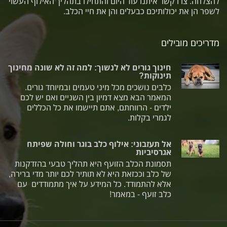
להצלחה. צרו קשר איתנו עוד היום והתחילו בתהליך האילוף העשוי
לשפר הן את יכולותיכם כבעלים והן את חיי הכלב.
מדריכים מובילים
חינוך גורים לא לנשוך: למה זה לא שונה מחינוך
תינוקות?
כלבים נושכים מכל מיני טעמים ובמיוחד גורים.
המאמר הבא מצא דמיון בין השניים ואם יש לכם
ילדים - הרווחתם, אתם תיישמו את כל הכללים
לגמרי בקלות.
אל תעזבוני: אילוף כלב בוגר וחולה שפיתח
אגרסיביות
תסמונת הכלב הזועף היא תהליך טבעי בהזדקנות
של כלב וככזאת היא לא תותיר לכם יותר מדי ברירה,
אלא להתמודד. כל המידע על איך מתמודדים עם
כלב זועף - במאמר!