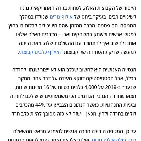
הייסוד של הקבוצות האלה, לפחות בזירה האמריקאית גרמו
לשינויים רבים, בעיקר ביחס של
אילוף גורים
שנולדו במהלך
המגיפה. הם פספסו הרבה מהזמן שהם היו יכולים לבלות בו בחוץ,
לפגוש אנשים ולשחק במשחקים ואכן – הדברים האלה אילצו
אותנו לחשוב איך להתמודד עם ההשלכות שלה. וזאת הייתה
למעשה שריקת הפתיחה של קבוצות
האילוף כלבים קבוצתי
.
הנטייה האנושית היא לחשוב שכלב הוא לא ייצור שנתון לחרדה
בכלל, אבל הסטטיסטיקה דווקא מעידה על דבר אחר. מחקר
שנערך ב-2019 על 4,000 כלבים בטווח של 16 מדינות שונות,
מצאו שחרדה הם בין הגורמים הכי משמעותיים שיש לכם לחרדה
ובעיות התנהגויות, כאשר הנתונים הצביעו על 44% מהכלבים
לוקים בחרדה ולחץ. מכאן – שזה לא כזה מסובך להיות כלב חרד.
על כן, המגיפה הובילה הרבה אנשים להימנע מראש מהשאלה
כמה עולה אילוף גורים
ואולי ניצלו את הזמן הפנוי לראות סרטונים