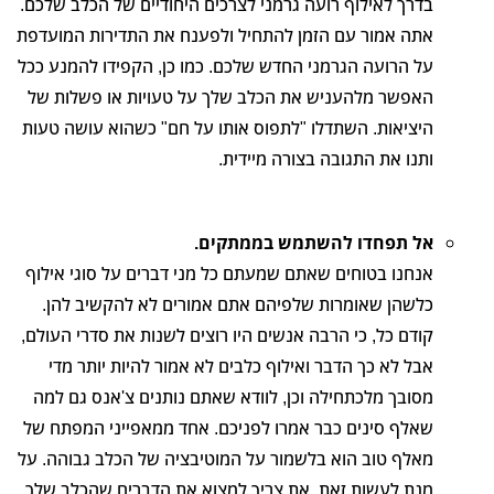
בדרך לאילוף רועה גרמני לצרכים היחודיים של הכלב שלכם.
אתה אמור עם הזמן להתחיל ולפענח את התדירות המועדפת
על הרועה הגרמני החדש שלכם. כמו כן, הקפידו להמנע ככל
האפשר מלהעניש את הכלב שלך על טעויות או פשלות של
היציאות. השתדלו "לתפוס אותו על חם" כשהוא עושה טעות
ותנו את התגובה בצורה מיידית.
אל תפחדו להשתמש בממתקים.
אנחנו בטוחים שאתם שמעתם כל מני דברים על סוגי אילוף
כלשהן שאומרות שלפיהם אתם אמורים לא להקשיב להן.
קודם כל, כי הרבה אנשים היו רוצים לשנות את סדרי העולם,
אבל לא כך הדבר ואילוף כלבים לא אמור להיות יותר מדי
מסובך מלכתחילה וכן, לוודא שאתם נותנים צ'אנס גם למה
שאלף סינים כבר אמרו לפניכם. אחד ממאפייני המפתח של
מאלף טוב הוא בלשמור על המוטיבציה של הכלב גבוהה. על
מנת לעשות זאת, את צריך למצוא את הדברים שהכלב שלך