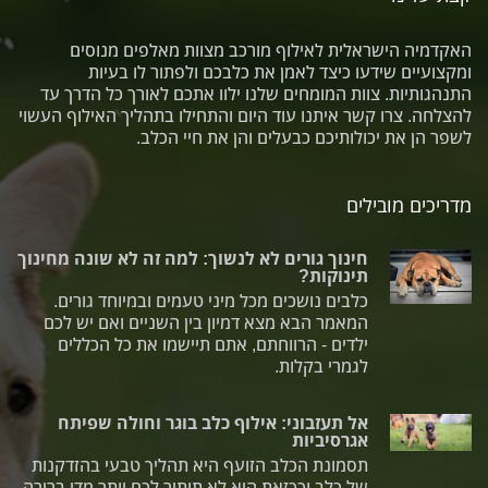
האקדמיה הישראלית לאילוף מורכב מצוות מאלפים מנוסים
ומקצועיים שידעו כיצד לאמן את כלבכם ולפתור לו בעיות
התנהגותיות. צוות המומחים שלנו ילוו אתכם לאורך כל הדרך עד
להצלחה. צרו קשר איתנו עוד היום והתחילו בתהליך האילוף העשוי
לשפר הן את יכולותיכם כבעלים והן את חיי הכלב.
מדריכים מובילים
חינוך גורים לא לנשוך: למה זה לא שונה מחינוך
תינוקות?
כלבים נושכים מכל מיני טעמים ובמיוחד גורים.
המאמר הבא מצא דמיון בין השניים ואם יש לכם
ילדים - הרווחתם, אתם תיישמו את כל הכללים
לגמרי בקלות.
אל תעזבוני: אילוף כלב בוגר וחולה שפיתח
אגרסיביות
תסמונת הכלב הזועף היא תהליך טבעי בהזדקנות
של כלב וככזאת היא לא תותיר לכם יותר מדי ברירה,