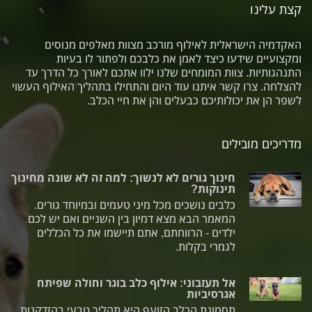
קצת עלינו
האקדמיה הישראלית לאילוף מורכב מצוות מאלפים מנוסים
ומקצועיים שידעו כיצד לאמן את כלבכם ולפתור לו בעיות
התנהגותיות. צוות המומחים שלנו ילוו אתכם לאורך כל הדרך עד
להצלחה. צרו קשר איתנו עוד היום והתחילו בתהליך האילוף העשוי
לשפר הן את יכולותיכם כבעלים והן את חיי הכלב.
מדריכים מובילים
חינוך גורים לא לנשוך: למה זה לא שונה מחינוך
תינוקות?
כלבים נושכים מכל מיני טעמים ובמיוחד גורים.
המאמר הבא מצא דמיון בין השניים ואם יש לכם
ילדים - הרווחתם, אתם תיישמו את כל הכללים
לגמרי בקלות.
אל תעזבוני: אילוף כלב בוגר וחולה שפיתח
אגרסיביות
תסמונת הכלב הזועף היא תהליך טבעי בהזדקנות